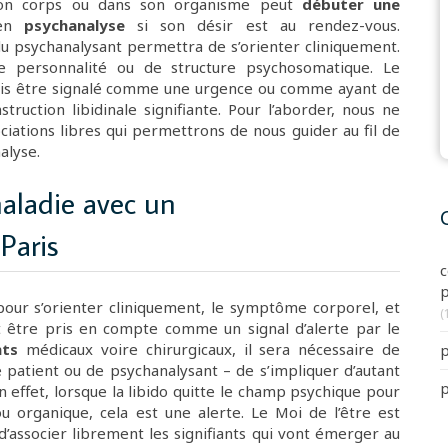
son corps ou dans son organisme peut
débuter une
 en
psychanalyse
si son désir est au rendez-vous.
u psychanalysant permettra de s’orienter cliniquement.
de personnalité ou de structure psychosomatique. Le
fois être signalé comme une urgence ou comme ayant de
ruction libidinale signifiante. Pour l’aborder, nous ne
ciations libres qui permettrons de nous guider au fil de
alyse.
maladie avec un
Paris
c
p
e pour s’orienter cliniquement, le symptôme corporel, et
(
it être pris en compte comme un signal d’alerte par le
nts
médicaux voire chirurgicaux, il sera nécessaire de
p
 patient ou de psychanalysant – de s’impliquer d’autant
p
En effet, lorsque la libido quitte le champ psychique pour
ou organique, cela est une alerte. Le Moi de l’être est
 d’associer librement les signifiants qui vont émerger au