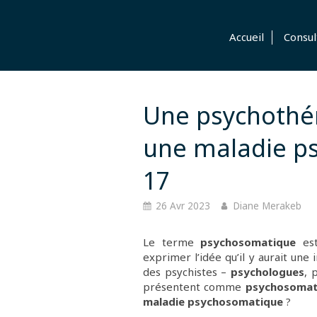
Accueil
Consul
Une psychothér
une maladie ps
17
26 Avr 2023
Diane Merakeb
Le terme
psychosomatique
est
exprimer l’idée qu’il y aurait une 
des psychistes –
psychologues
, 
présentent comme
psychosomat
maladie psychosomatique
?