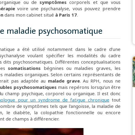
organique ou de
symptômes
corporels
et que vous
érapie
voire une psychanalyse, vous pouvez prendre
on
dans mon cabinet situé
à Paris 17
.
de maladie psychosomatique
tique a été utilisé notamment dans le cadre d’une
ychanalyse voulant spécifier les modalités du cadre
 dits psychosomatiques. Différentes conceptualisations
 les
somatisations
bégnines ou maladies graves, les
s maladies organiques. Selon certains représentants de
serait pas adaptée au
malade grave
. Au RPH, nous ne
oubles psychosomatiques
mais repérons lorsqu’un être
u champ psychique, corporel ou organique. Il est donc
hologue pour un syndrome de fatigue chronique
tout
ombre de symptômes tels que l'angoisse, la
maladie de
on, le diabète, la colopathie fonctionnelle ou encore
t de champs à différencier.