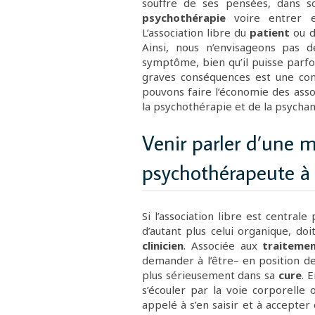
souffre de ses pensées, dans 
psychothérapie
voire entrer
L’association libre du
patient
ou d
Ainsi, nous n’envisageons pas 
symptôme, bien qu’il puisse par
graves conséquences est une const
pouvons faire l’économie des asso
la psychothérapie et de la psychan
Venir parler d’une 
psychothérapeute à 
Si l’association libre est central
d’autant plus celui organique, do
clinicien
. Associée aux
traiteme
demander à l’être
–
en position de
plus sérieusement dans sa
cure
. 
s’écouler par la voie corporelle 
appelé à s’en saisir et à accepter