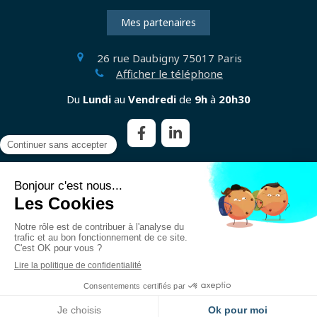
Mes partenaires
26 rue Daubigny
75017
Paris
Afficher le téléphone
Du
Lundi
au
Vendredi
de
9h
à
20h30
Plan du site
Mentions légales
©2021 Diane Merakeb - Psychothérapeute
Création et référencement du site par Simplébo
Appeler
Localisation