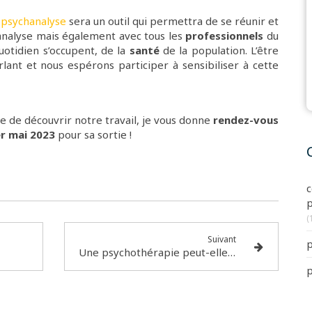
 psychanalyse
sera un outil qui permettra de se réunir et
analyse mais également avec tous les
professionnels
du
quotidien s’occupent, de la
santé
de la population. L’être
lant et nous espérons participer à sensibiliser à cette
e de découvrir notre travail, je vous donne
rendez-vous
er mai 2023
pour sa sortie !
c
p
(
Suivant
p
Une psychothérapie peut-elle soigner une maladie psychosomatique ? À Paris 17
p