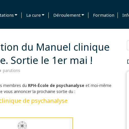
tations
La cure
Déroulement
Formation
Inf
R
tion du Manuel clinique
. Sortie le 1er mai !
parutions
 les membres du
RPH-École de psychanalyse
et moi-même
 de vous annoncer la prochaine sortie du :
clinique de psychanalyse