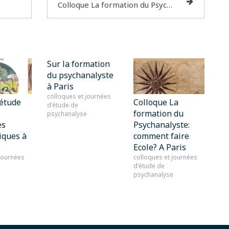
Colloque La formation du Psychanalyste: comment faire Ecole? A Paris
Sur la formation
du psychanalyste
à Paris
colloques et journées
'étude
Colloque La
d'étude de
formation du
psychanalyse
es
Psychanalyste:
iques à
comment faire
Ecole? A Paris
 journées
colloques et journées
d'étude de
e
psychanalyse