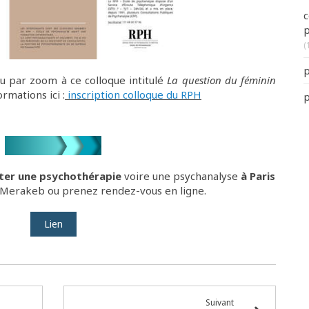
c
p
(
p
u par zoom à ce colloque intitulé
La question du féminin
ormations ici :
inscription colloque du RPH
p
ter une
ps
ychothérapie
voire une psychanalyse
à Paris
e Merakeb ou prenez rendez-vous en ligne.
Lien
Suivant