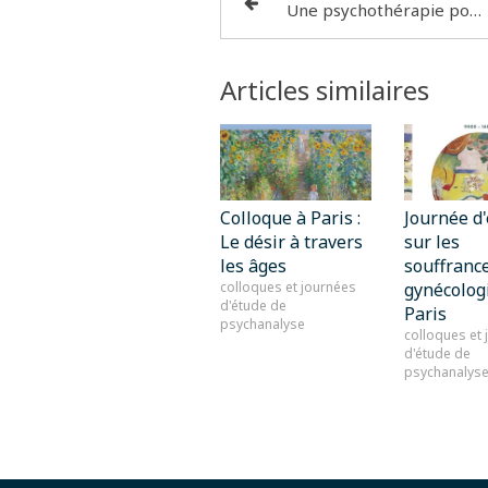
Une psychothérapie pour vaincre sa peur de l’engagement à Paris 17
Articles similaires
Colloque à Paris :
Journée d
Le désir à travers
sur les
les âges
souffranc
colloques et journées
gynécolog
d'étude de
Paris
psychanalyse
colloques et
d'étude de
psychanalys