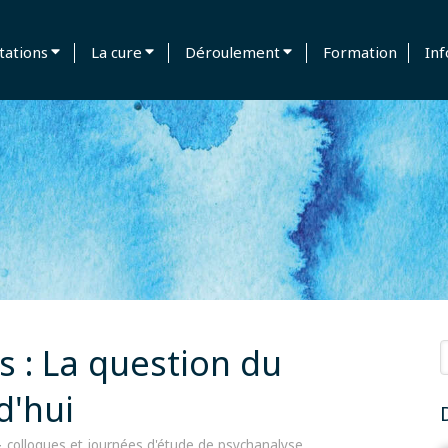
tations
La cure
Déroulement
Formation
Inf
R
s : La question du
d'hui
colloques et journées d'étude de psychanalyse